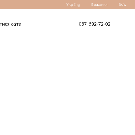
Укр
Eng
Бажання
Вхід
тифікати
067 592-72-02