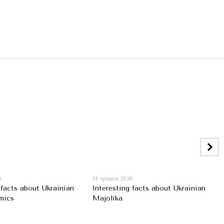
6
14 травня 2026
 facts about Ukrainian
Interesting facts about Ukrainian
mics
Majolika