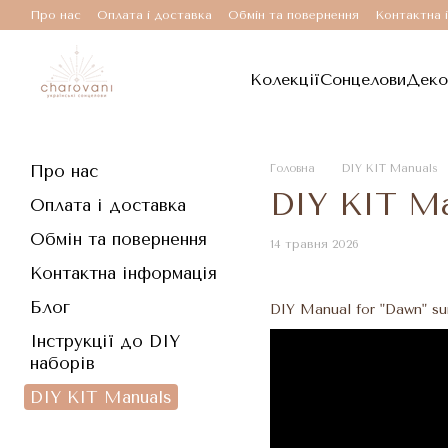
Перейти до основного контенту
Про нас
Оплата і доставка
Обмін та повернення
Контактна 
Колекції
Сонцелови
Деко
Про нас
Головна
DIY KIT Manuals
DIY KIT Ma
Оплата і доставка
Обмін та повернення
14 травня 2026
Контактна інформація
Блог
DIY Manual for "Dawn" sun
Інструкції до DIY
наборів
DIY KIT Manuals