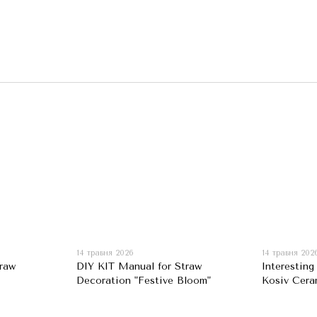
14 травня 2026
14 травня 202
raw
DIY KIT Manual for Straw
Interesting
Decoration "Festive Bloom"
Kosiv Cera