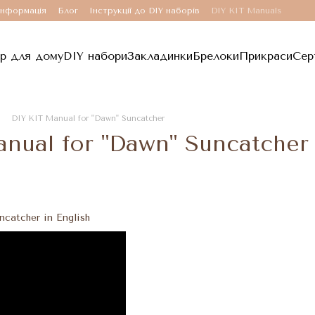
інформація
Блог
Інструкції до DIY наборів
DIY KIT Manuals
р для дому
DIY набори
Закладинки
Брелоки
Прикраси
Сер
DIY KIT Manual for "Dawn" Suncatcher
nual for "Dawn" Suncatcher
catcher in English