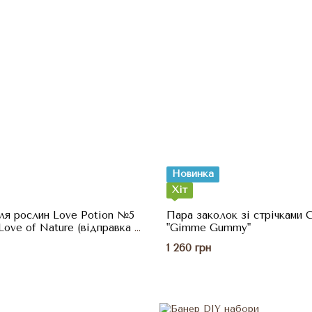
Новинка
Хіт
ля рослин Love Potion №5
Пара заколок зі стрічками C
Love of Nature (відправка 7-
"Gimme Gummy"
1 260 грн