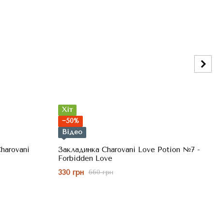
Хіт
−50%
Відео
harovani
Закладинка Charovani Love Potion №7 -
Forbidden Love
330 грн
660 грн