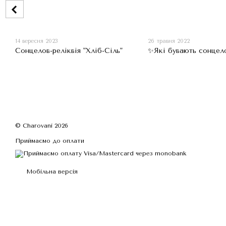
14 вересня 2023
26 травня 2022
Сонцелов-реліквія "Хліб-Сіль"
✨Які бувають сонцел
© Charovani 2026
Приймаємо до оплати
Мобільна версія