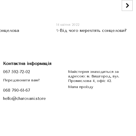
2
14 квітня 2022
онцелова
✨Від чого мерехтять сонцелови?
Контактна інформація
067 592-72-02
Майстерня знаходиться за
адресою: м. Вишгород, вул.
Передзвонити вам?
Промислова 4, офіс 42.
Мапа проїзду
068 790-61-67
hello@charovani.store