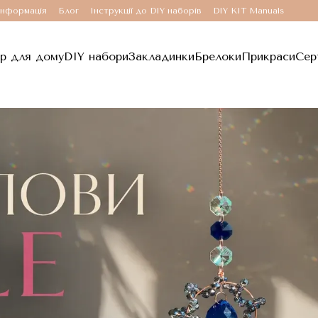
інформація
Блог
Інструкції до DIY наборів
DIY KIT Manuals
р для дому
DIY набори
Закладинки
Брелоки
Прикраси
Сер