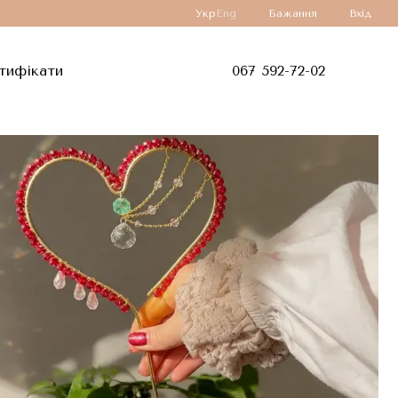
Укр
Eng
Бажання
Вхід
тифікати
067 592-72-02