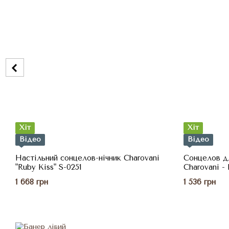
Хіт
Хіт
Відео
Відео
Настільний сонцелов-нічник Charovani
Сонцелов д
"Ruby Kiss" S-0251
Charovani - 
10 днів)
1 668 грн
1 536 грн