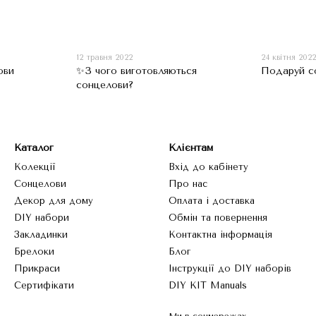
12 травня 2022
24 квітня 202
ови
✨З чого виготовляються
Подаруй с
сонцелови?
Каталог
Клієнтам
Колекції
Вхід до кабінету
Сонцелови
Про нас
Декор для дому
Оплата і доставка
DIY набори
Обмін та повернення
Закладинки
Контактна інформація
Брелоки
Блог
Прикраси
Інструкції до DIY наборів
Сертифікати
DIY KIT Manuals