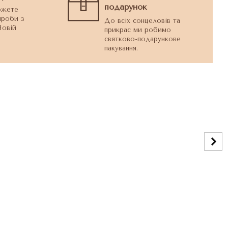
подарунок
ожете
ироби з
До всіх сонцеловів та
Новій
прикрас ми робимо
святково-подарункове
пакування.