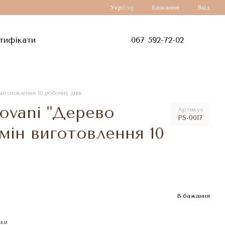
Укр
Eng
Бажання
Вхід
тифікати
067 592-72-02
виготовлення 10 робочих днів
rovani "Дерево
Артикул
PS-0017
мін виготовлення 10
В бажання
жки