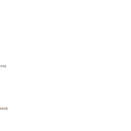
сен)
ння