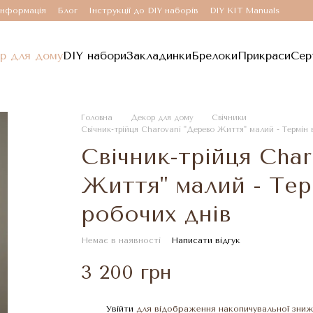
інформація
Блог
Інструкції до DIY наборів
DIY KIT Manuals
р для дому
DIY набори
Закладинки
Брелоки
Прикраси
Сер
Головна
Декор для дому
Свічники
Свічник-трійця Charovani "Дерево Життя" малий - Термін 
Свічник-трійця Cha
Життя" малий - Тер
робочих днів
Немає в наявності
Написати відгук
3 200 грн
Увійти
для відображення накопичувальної зни
%