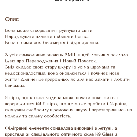
Опис
Вона може створювати і руйнувати світи!
Народжувати планети і вбивати богів...
Вона є символом безсмертя і відродження.
З усіх символічних значень ЗМІЇ в цей ловчик я заклала
ідею про Переродження і Новий Початок.
Змія скидає свою стару шкуру із усіма шрамами та
недосконалостями, вона оновлюється і починає нове
життя! Для неї це природньо, як для нас дихати і любити
близьких.
Я вірю, що кожна людина може почати нове життя і
переродитися ій! Я вірю, що це може зробити і Україна,
скинувши слабосилу шрамовану шкуру і перетворившись на
молоду та сильну особистість.
Філігранні елементи сонцелова виконані з латуні, а
кристали зі спеціального
оптичного скла K9 Glass з