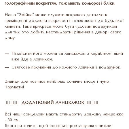
голографічним покриттям, тож мають кольорові бліки.
Наша "Змійка" може служити яскравою деталлю в
приміщенні додаючи яскравості і казковості до будь-якої
кімнати. Така прикраса може бути чудовим подарунком
для тих, хто любить нестандартні рішення в декорі свого
дому.
Підвісити його можна за ланцюжок з карабіном, який
вже йде з ловчиком.
Святкове пакування до кожного ловчика в подарунок.
Знайди для ловчика найбільш сонячне місце і нумо
Чарувати!
⛓️‍💥⛓️‍💥⛓️‍💥 ДОДАТКОВИЙ ЛАНЦЮЖОК ⛓️‍💥⛓️‍💥⛓️‍💥
Всі наші сонцелови мають стандартну довжину ланцюжка
- 30 см.
Якщо ви хочете, щоб сонцелов розташувався нижче