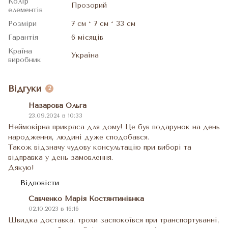
Колір
Прозорий
елементів
Розміри
7 см * 7 см * 33 см
Гарантія
6 місяців
Країна
Україна
виробник
Відгуки
2
Назарова Ольга
23.09.2024 в 10:33
Неймовірна прикраса для дому! Це був подарунок на день
народження, людині дуже сподобався.
Також відзначу чудову консультацію при виборі та
відправка у день замовлення.
Дякую!
Відповісти
Савченко Марія Костянтинівнка
02.10.2023 в 16:16
Швидка доставка, трохи заспокоївся при транспортуванні,