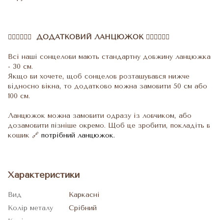
⛓️‍💥⛓️‍💥⛓️‍💥 ДОДАТКОВИЙ ЛАНЦЮЖОК ⛓️‍💥⛓️‍💥⛓️‍💥
Всі наші сонцелови мають стандартну довжину ланцюжка
- 30 см.
Якщо ви хочете, щоб сонцелов розташувався нижче
відносно вікна, то додатково можна замовити 50 см або
100 см.
Ланцюжок можна замовити одразу із ловчиком, або
дозамовити пізніше окремо. Щоб це зробити, покладіть в
кошик 🔗
потрібний ланцюжок.
Характеристики
Вид
Каркасні
Колір металу
Срібний