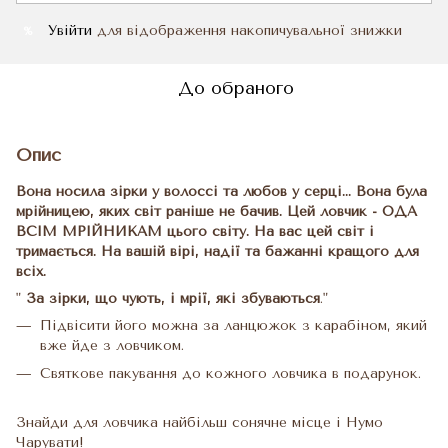
Увійти
для відображення накопичувальної знижки
%
До обраного
Опис
Вона носила зірки у волоссі та любов у серці... Вона була
мрійницею, яких світ раніше не бачив. Цей ловчик - ОДА
ВСІМ МРІЙНИКАМ цього світу. На вас цей світ і
тримається. На вашій вірі, надії та бажанні кращого для
всіх.
"
За зірки, що чують, і мрії, які збуваються
."
Підвісити його можна за ланцюжок з карабіном, який
вже йде з ловчиком.
Святкове пакування до кожного ловчика в подарунок.
Знайди для ловчика найбільш сонячне місце і Нумо
Чарувати!