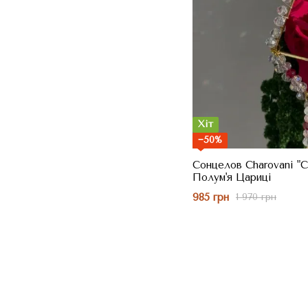
Хіт
−50%
Сонцелов Charovani "С
Полум'я Цариці
985 грн
1 970 грн