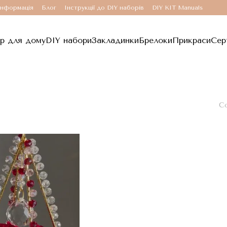
інформація
Блог
Інструкції до DIY наборів
DIY KIT Manuals
р для дому
DIY набори
Закладинки
Брелоки
Прикраси
Сер
Со