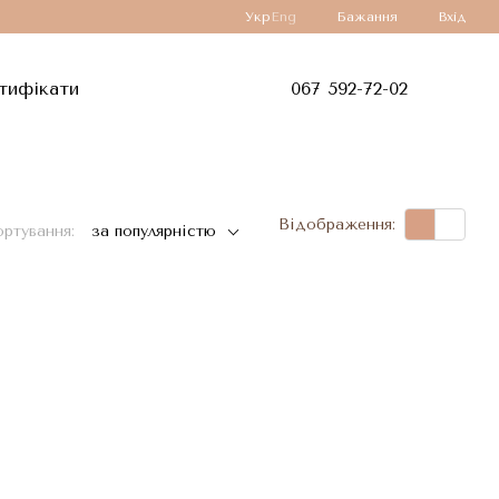
Укр
Eng
Бажання
Вхід
тифікати
067 592-72-02
Відображення:
ртування:
за популярністю