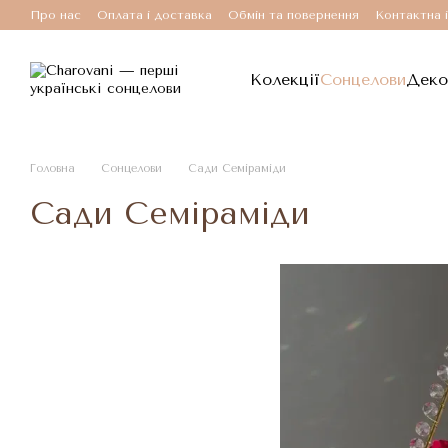
Перейти до основного контенту
Про нас
Оплата і доставка
Обмін та повернення
Контактна 
Колекції
Сонцелови
Деко
Головна
Сонцелови
Сади Семіраміди
Сади Семіраміди