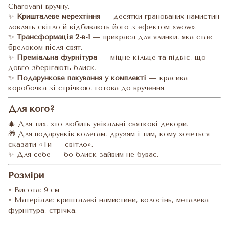
Charovani вручну.
✨
Кришталеве мерехтіння
— десятки гранованих намистин
ловлять світло й відбивають його з ефектом «wow».
✨
Трансформація 2-в-1
— прикраса для ялинки, яка стає
брелоком після свят.
✨
Преміальна фурнітура
— міцне кільце та підвіс, що
довго зберігають блиск.
✨
Подарункове пакування у комплекті
— красива
коробочка зі стрічкою, готова до вручення.
Для кого?
🎄 Для тих, хто любить унікальні святкові декори.
🎁 Для подарунків колегам, друзям і тим, кому хочеться
сказати «Ти — світло».
✨ Для себе — бо блиск зайвим не буває.
Розміри
• Висота: 9 см
• Матеріали: кришталеві намистини, волосінь, металева
фурнітура, стрічка.