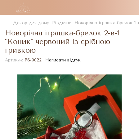
Декор для дому
Різдвяне
Новорічна іграшка-брелок 2-в
Новорічна іграшка-брелок 2-в-1
"Коник" червоний із срібною
гривкою
Артикул:
PS-0022
Написати відгук