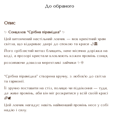
До обраного
Опис
✨
Сонцелов “Срібна пірамідка”
✨
Цей витончений настільний ловчик — мов крихітний храм
світла, що відкриває двері до спокою та краси 🌙🏛️
Його сріблястий метал блищить, наче місячна доріжка на
воді, а прозорі кристали вловлюють кожен промінь сонця,
розсипаючи довкола мерехтливі зайчики ✨🌞
“Срібна пірамідка” створена вручну, з любов’ю до світла
та гармонії.
Її зручно поставити на стіл, полицю чи підвіконня — туди,
де живе промінь, аби він міг розкритися у всій своїй красі
🌈🕊️
Цей ловчик нагадує: навіть найменший промінь несе у собі
надію і силу.