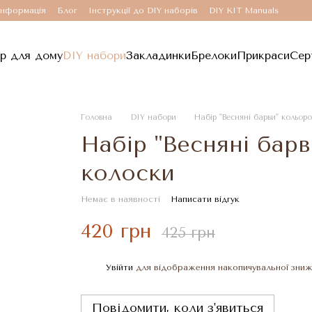
інформація
Блог
Інструкції до DIY наборів
DIY KIT Manuals
р для дому
DIY набори
Закладинки
Брелоки
Прикраси
Сер
Головна
DIY набори
Набір "Весняні барви" кольоро
Набір "Весняні барв
колоски
Немає в наявності
Написати відгук
420 грн
425 грн
Увійти
для відображення накопичувальної зни
%
Повідомити, коли з'явиться