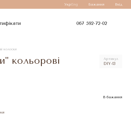
Укр
Eng
Бажання
Вхід
тифікати
067 592-72-02
ві колоски
и" кольорові
Артикул
DIY-13
В бажання
жки