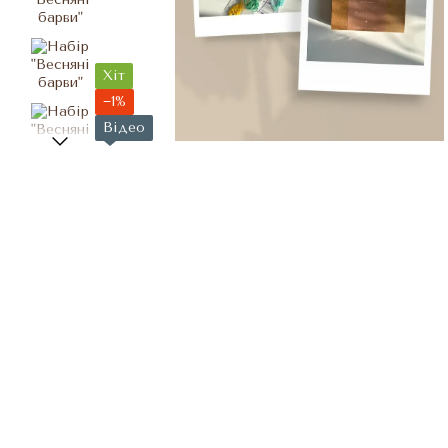
Хіт
−1%
Відео