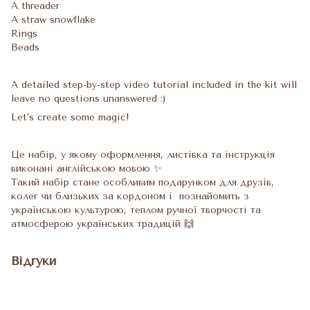
A threader
A straw snowflake
Rings
Beads
A detailed step-by-step video tutorial included in the kit will
leave no questions unanswered :)
Let’s create some magic!
Це набір, у якому оформлення, листівка та інструкція
виконані англійською мовою ✨
Такий набір стане особливим подарунком для друзів,
колег чи близьких за кордоном і познайомить з
українською культурою, теплом ручної творчості та
атмосферою українських традицій 🙌
Відгуки