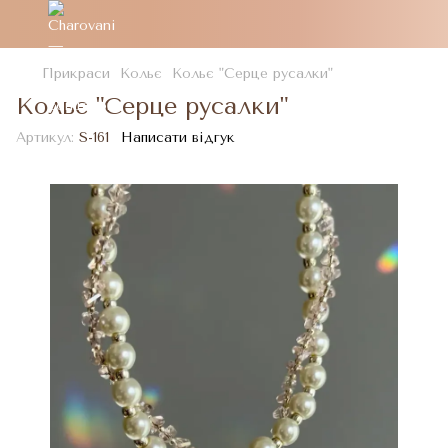
Прикраси
Кольє
Кольє "Серце русалки"
Кольє "Серце русалки"
Артикул:
S-161
Написати відгук